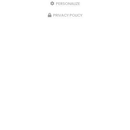
PERSONALIZE
PRIVACY POLICY
03/11/2025
Lemoult'e Batterie chez Eric le
Carreleur !
Le carreleur français le plus connu du Web a
accepté d'installer chez lui une Lemoult'e